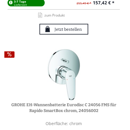
3-7 Tage
157,42 € *
255,49 € *
Lieferzeit
zum Produkt
Jetzt bestellen
GROHE EH-Wannenbatterie Eurodisc C 24056 FMS für
Rapido SmartBox chrom, 24056002
Oberfläche: chrom