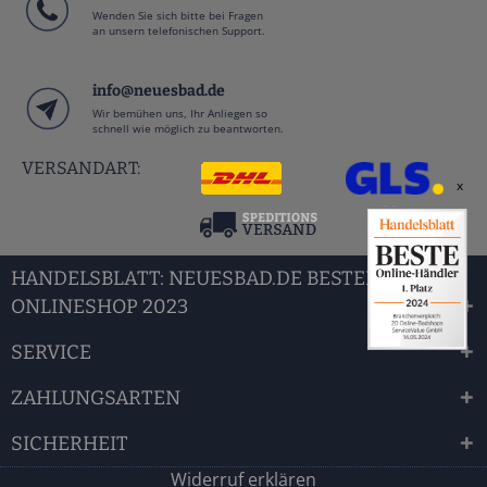
Wenden Sie sich bitte bei Fragen
an unsern telefonischen Support.
info@neuesbad.de
Wir bemühen uns, Ihr Anliegen so
schnell wie möglich zu beantworten.
VERSANDART:
x
HANDELSBLATT: NEUESBAD.DE BESTER BAD
ONLINESHOP 2023
SERVICE
ZAHLUNGSARTEN
SICHERHEIT
Widerruf erklären