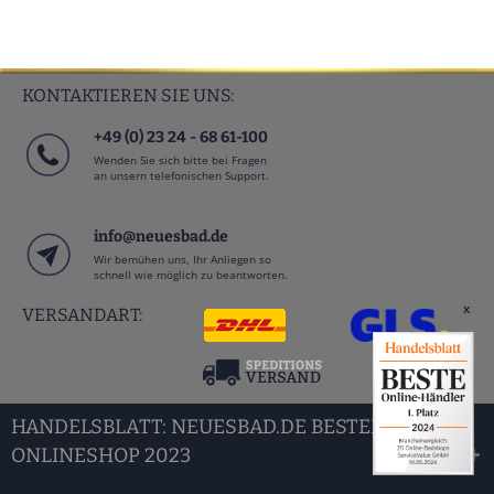
KONTAKTIEREN SIE UNS:
+49 (0) 23 24 - 68 61-100
Wenden Sie sich bitte bei Fragen
an unsern telefonischen Support.
info@neuesbad.de
Wir bemühen uns, Ihr Anliegen so
schnell wie möglich zu beantworten.
x
VERSANDART:
HANDELSBLATT: NEUESBAD.DE BESTER BAD
ONLINESHOP 2023