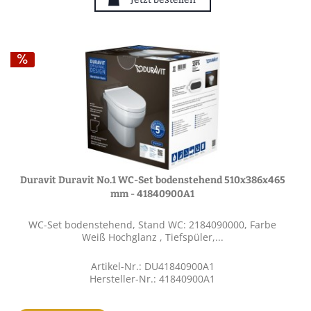
Duravit Duravit No.1 WC-Set bodenstehend 510x386x465
mm - 41840900A1
WC-Set bodenstehend, Stand WC: 2184090000, Farbe
Weiß Hochglanz , Tiefspüler,...
Artikel-Nr.: DU41840900A1
Hersteller-Nr.: 41840900A1