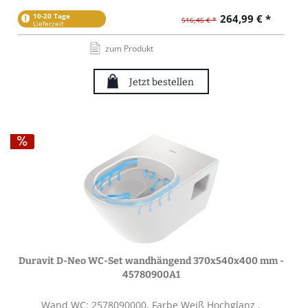
10-20 Tage
264,99 € *
516,46 € *
Lieferzeit
zum Produkt
Jetzt bestellen
Duravit D-Neo WC-Set wandhängend 370x540x400 mm -
45780900A1
Wand WC: 2578090000, Farbe Weiß Hochglanz ,