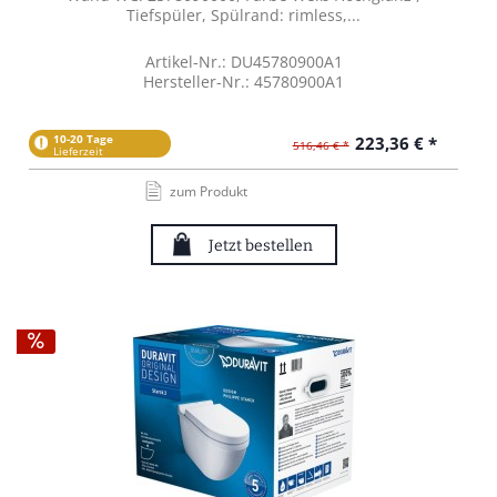
Tiefspüler, Spülrand: rimless,...
Artikel-Nr.: DU45780900A1
Hersteller-Nr.: 45780900A1
10-20 Tage
223,36 € *
516,46 € *
Lieferzeit
zum Produkt
Jetzt bestellen