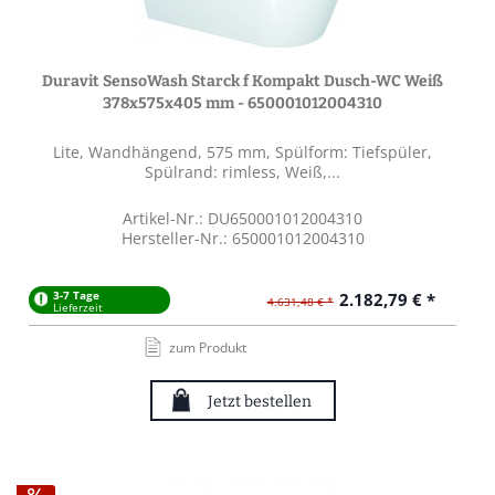
Duravit SensoWash Starck f Kompakt Dusch-WC Weiß
378x575x405 mm - 650001012004310
Lite, Wandhängend, 575 mm, Spülform: Tiefspüler,
Spülrand: rimless, Weiß,...
Artikel-Nr.: DU650001012004310
Hersteller-Nr.: 650001012004310
3-7 Tage
2.182,79 € *
4.631,48 € *
Lieferzeit
zum Produkt
Jetzt bestellen