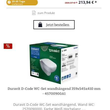
20-30 Tage
213,94 € *
384,37 € *
Lieferzeit
zum Produkt
Jetzt bestellen
Duravit D-Code WC-Set wandhängend 359x545x410 mm
- 45700900A1
Duravit D-Code WC-Set wandhängend, Wand WC:
2570090000, Farbe Weiß Hochglanz ,...