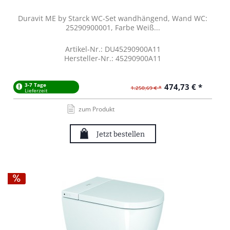
Duravit ME by Starck WC-Set wandhängend, Wand WC:
25290900001, Farbe Weiß...
Artikel-Nr.: DU45290900A11
Hersteller-Nr.: 45290900A11
3-7 Tage
474,73 € *
1.250,69 € *
Lieferzeit
zum Produkt
Jetzt bestellen