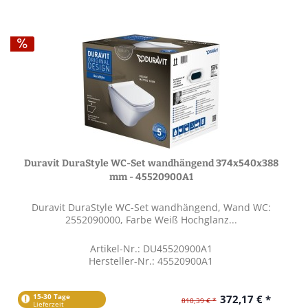
Duravit DuraStyle WC-Set wandhängend 374x540x388
mm - 45520900A1
Duravit DuraStyle WC-Set wandhängend, Wand WC:
2552090000, Farbe Weiß Hochglanz...
Artikel-Nr.: DU45520900A1
Hersteller-Nr.: 45520900A1
15-30 Tage
372,17 € *
810,39 € *
Lieferzeit