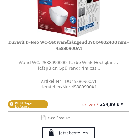
Duravit D-Neo WC-Set wandhängend 370x480x400 mm -
45880900A1
Wand WC: 2588090000, Farbe Weiß Hochglanz ,
Tiefspüler, Spülrand: rimless,...
Artikel-Nr.: DU45880900A1
Hersteller-Nr.: 45880900A1
20-30 Tage
254,89 € *
571,20 € *
Lieferzeit
zum Produkt
Jetzt bestellen