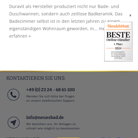
Duravit als Hersteller produziert nicht nur Bade- und
Duschwannen, sondern auch zeitlose Badkeramik. Das
x
Badezimmer selbst ist in den letzten Jahren zu einem
eigenständigen Wohnraum geworden, in...
mehr
erfahren »
KONTAKTIEREN SIE UNS:
+49 (0) 23 24 - 68 61-100
Wenden Sie sich bitte bei Fragen
an unsern telefonischen Support.
info@neuesbad.de
Wir bemühen uns, Ihr Anliegen so
schnell wie möglich zu beantworten.