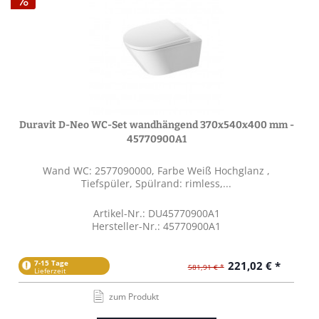
Duravit D-Neo WC-Set wandhängend 370x540x400 mm -
45770900A1
Wand WC: 2577090000, Farbe Weiß Hochglanz ,
Tiefspüler, Spülrand: rimless,...
Artikel-Nr.: DU45770900A1
Hersteller-Nr.: 45770900A1
7-15 Tage
221,02 € *
581,91 € *
Lieferzeit
zum Produkt