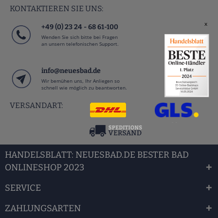
KONTAKTIEREN SIE UNS:
x
+49 (0) 23 24 - 68 61-100
Wenden Sie sich bitte bei Fragen
an unsern telefonischen Support.
info@neuesbad.de
Wir bemühen uns, Ihr Anliegen so
schnell wie möglich zu beantworten.
VERSANDART:
HANDELSBLATT: NEUESBAD.DE BESTER BAD
ONLINESHOP 2023
SERVICE
ZAHLUNGSARTEN