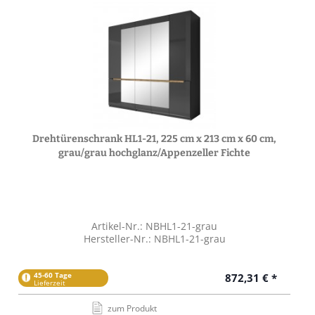
Drehtürenschrank HL1-21, 225 cm x 213 cm x 60 cm,
grau/grau hochglanz/Appenzeller Fichte
Artikel-Nr.: NBHL1-21-grau
Hersteller-Nr.: NBHL1-21-grau
45-60 Tage
872,31 € *
Lieferzeit
zum Produkt