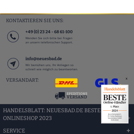
KONTAKTIEREN SIE UNS:
+49 (0) 23 24 - 68 61-100
Wenden Sie sich bitte bei Fragen
an unsern telefonischen Support.
info@neuesbad.de
Wir bemühen uns, Ihr Anliegen so
schnell wie möglich zu beantworten.
x
VERSANDART:
HANDELSBLATT: NEUESBAD.DE BESTER BAD
ONLINESHOP 2023
SERVICE