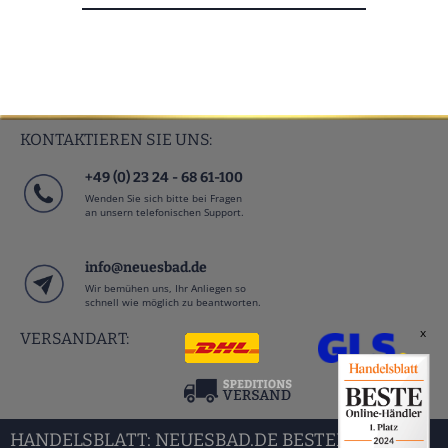
KONTAKTIEREN SIE UNS:
+49 (0) 23 24 - 68 61-100
Wenden Sie sich bitte bei Fragen
an unsern telefonischen Support.
info@neuesbad.de
Wir bemühen uns, Ihr Anliegen so
schnell wie möglich zu beantworten.
x
VERSANDART:
HANDELSBLATT: NEUESBAD.DE BESTER BAD