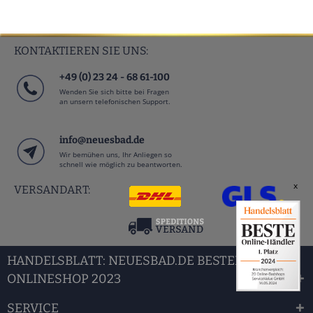
KONTAKTIEREN SIE UNS:
+49 (0) 23 24 - 68 61-100
Wenden Sie sich bitte bei Fragen
an unsern telefonischen Support.
info@neuesbad.de
Wir bemühen uns, Ihr Anliegen so
schnell wie möglich zu beantworten.
x
VERSANDART:
HANDELSBLATT: NEUESBAD.DE BESTER BAD
ONLINESHOP 2023
SERVICE