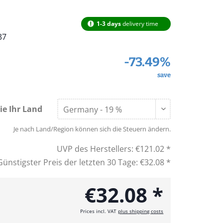
1-3 days
delivery time
37
-73.49%
save
ie Ihr Land
Je nach Land/Region können sich die Steuern ändern.
UVP des Herstellers:
€121.02 *
Günstigster Preis der letzten 30 Tage:
€32.08 *
€32.08 *
Prices incl. VAT
plus shipping costs