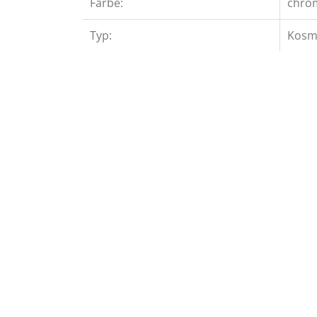
Farbe:
chro
Typ:
Kosme