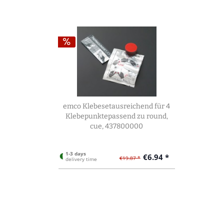
emco Klebesetausreichend für 4
Klebepunktepassend zu round,
cue, 437800000
1-3 days
€6.94 *
€19.87 *
delivery time