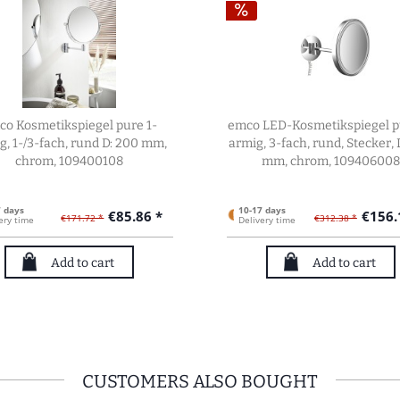
co Kosmetikspiegel pure 1-
emco LED-Kosmetikspiegel p
g, 1-/3-fach, rund D: 200 mm,
armig, 3-fach, rund, Stecker, 
chrom, 109400108
mm, chrom, 109406008
7 days
10-17 days
€85.86 *
€156.
€171.72 *
€312.38 *
ery time
Delivery time
Add to cart
Add to cart
CUSTOMERS ALSO BOUGHT