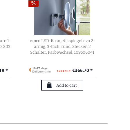
ure 1-
emco LED-Kosmetikspiegel evo 2-
emco
D: 203
armig, 3-fach, rund, Stecker, 2
Gleit
Schalter, Farbwechsel, 109506041
beidsei
10-17 days
7-15 day
19 *
€366.70 *
€733.40 *
Delivery time
Delivery
Add to cart