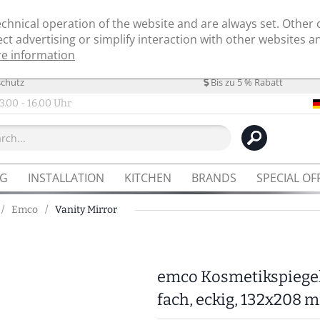
echnical operation of the website and are always set. Other 
rect advertising or simplify interaction with other websites a
e information
schutz
Bis zu 5 % Rabatt
3.00 - 16.00 Uhr
NG
INSTALLATION
KITCHEN
BRANDS
SPECIAL OF
/
Emco
/
Vanity Mirror
emco Kosmetikspiegel
fach, eckig, 132x208 