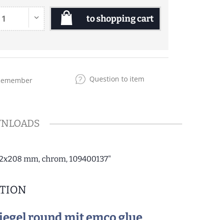
to shopping cart
Question to item
Remember
NLOADS
132x208 mm, chrom, 109400137"
TION
egel round mit emco glue