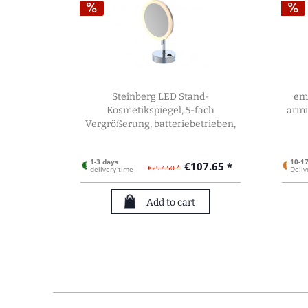
Steinberg LED Stand-
em
Kosmetikspiegel, 5-fach
armi
Vergrößerung, batteriebetrieben,
mit Schalter, 650.9300
1-3 days
10-1
€107.65 *
€297.50 *
delivery time
Deliv
Add to cart