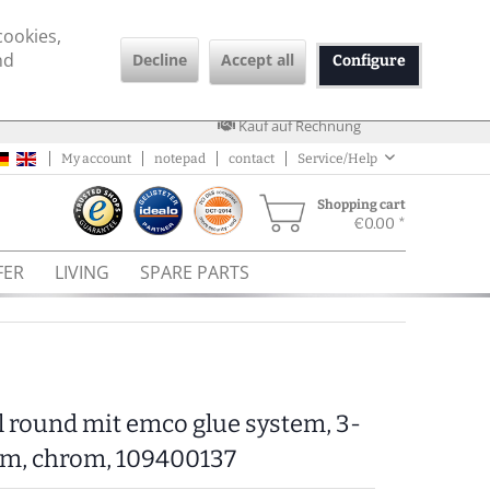
cookies,
nd
Decline
Accept all
Configure
Kauf auf Rechnung
My account
notepad
contact
Service/Help
Shopping cart
€0.00 *
FER
LIVING
SPARE PARTS
 round mit emco glue system, 3-
mm, chrom, 109400137