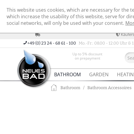
This website uses cookies, which are necessary for the t
which increase the usability of this website, serve for di
social networks, will only be used with your consent.
Mor
Käufer
+49 (0) 23 24 - 68 61 - 100
Mo.-Fr.: 08.00 - 12.00 Uhr & 1
Up to 5% discount
on prepayment
BATHROOM
GARDEN
HEATI
Bathroom
/
Bathroom Accessoires