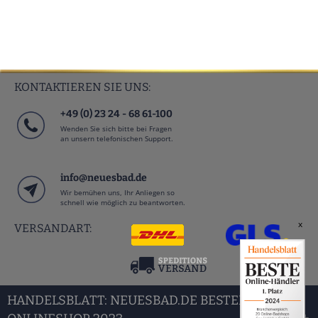
KONTAKTIEREN SIE UNS:
+49 (0) 23 24 - 68 61-100
Wenden Sie sich bitte bei Fragen
an unsern telefonischen Support.
info@neuesbad.de
Wir bemühen uns, Ihr Anliegen so
schnell wie möglich zu beantworten.
x
VERSANDART:
HANDELSBLATT: NEUESBAD.DE BESTER BAD