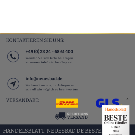
KONTAKTIEREN SIE UNS:
+49 (0) 23 24 - 68 61-100
Wenden Sie sich bitte bei Fragen
an unsern telefonischen Support.
info@neuesbad.de
Wir bemühen uns, Ihr Anliegen so
schnell wie möglich zu beantworten.
x
VERSANDART:
HANDELSBLATT: NEUESBAD.DE BESTER BAD