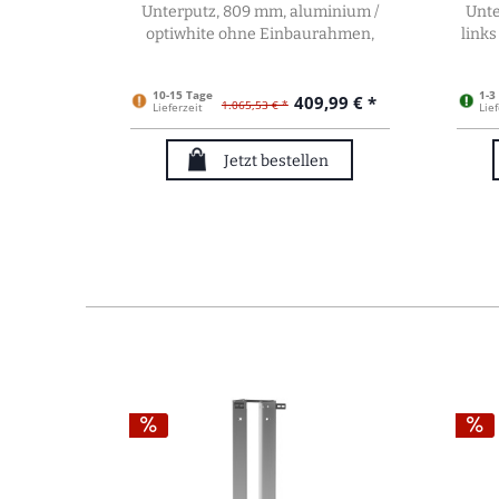
Unterputz, 809 mm, aluminium /
Unte
optiwhite ohne Einbaurahmen,
link
975027450
10-15 Tage
1-3
409,99 € *
1.065,53 € *
Lieferzeit
Lief
Jetzt bestellen