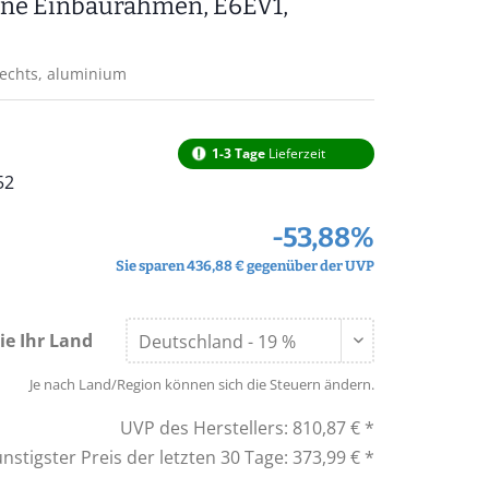
hne Einbaurahmen, E6EV1,
echts, aluminium
1-3 Tage
Lieferzeit
52
-53,88%
Sie sparen 436,88 € gegenüber der UVP
ie Ihr Land
Je nach Land/Region können sich die Steuern ändern.
UVP des Herstellers:
810,87 € *
nstigster Preis der letzten 30 Tage:
373,99 € *