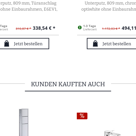
rputz, 809 mm, Türanschlag
Unterputz, 809 mm, chrom
s ohne Einbaurahmen, E6EV1,
optiwhite ohne Einbaurah
9783050
975027850
 Tage
1-3 Tage
338,54 € *
494,11
810,87 € *
1.172,03 € *
erzeit
Lieferzeit
Jetzt bestellen
Jetzt bestellen
KUNDEN KAUFTEN AUCH