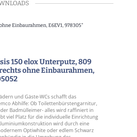
WNLOADS
 ohne Einbaurahmen, E6EV1, 978305"
s 150 elox Unterputz, 809
rechts ohne Einbaurahmen,
05052
 Bädern und Gäste-WCs schafft das
co Abhilfe: Ob Toilettenbürstengarnitur,
der Badmülleimer- alles wird raffiniert in
t viel Platz für die individuelle Einrichtung
 Aluminiumkonstruktion wird durch eine
 modernem Optiwhite oder edlem Schwarz