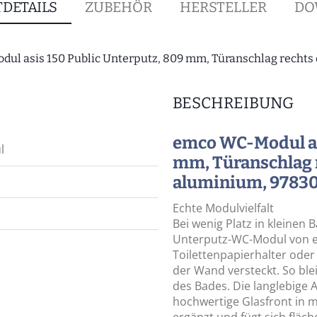
DETAILS
ZUBEHÖR
HERSTELLER
DO
ul asis 150 Public Unterputz, 809 mm, Türanschlag rechts
BESCHREIBUNG
emco WC-Modul asi
l
mm, Türanschlag 
aluminium, 9783
Echte Modulvielfalt
Bei wenig Platz in kleinen
Unterputz-WC-Modul von em
Toilettenpapierhalter oder 
der Wand versteckt. So bleib
des Bades. Die langlebige
hochwertige Glasfront in