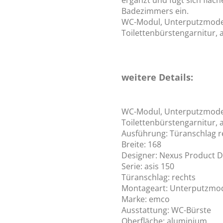
ergänzt und fügt sich flä
Badezimmers ein.
WC-Modul, Unterputzmodell
Toilettenbürstengarnitur,
weitere Details:
WC-Modul, Unterputzmodell
Toilettenbürstengarnitur,
Ausführung: Türanschlag r
Breite: 168
Designer: Nexus Product D
Serie: asis 150
Türanschlag: rechts
Montageart: Unterputzmod
Marke: emco
Ausstattung: WC-Bürste
Oberfläche: aluminium