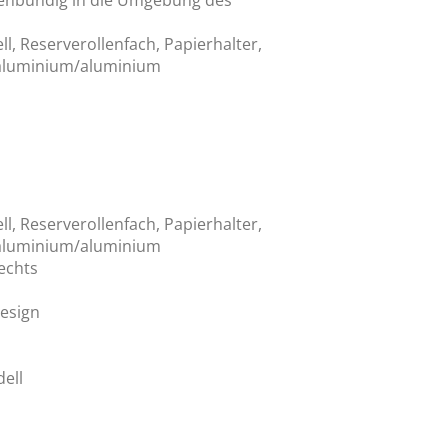
chenbündig in die Umgebung des
, Reserverollenfach, Papierhalter,
 aluminium/aluminium
, Reserverollenfach, Papierhalter,
 aluminium/aluminium
echts
esign
ell