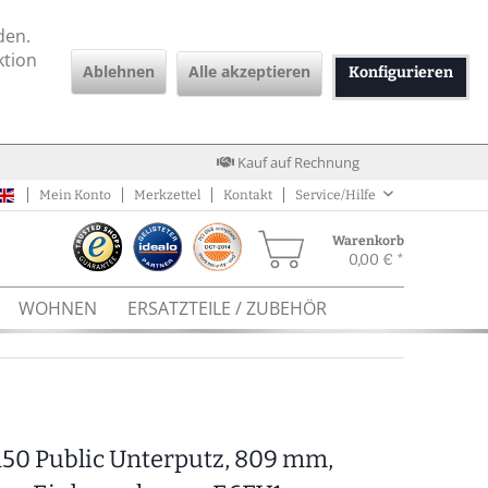
den.
ktion
Ablehnen
Alle akzeptieren
Konfigurieren
Kauf auf Rechnung
Mein Konto
Merkzettel
Kontakt
Service/Hilfe
Warenkorb
0,00 € *
WOHNEN
ERSATZTEILE / ZUBEHÖR
50 Public Unterputz, 809 mm,