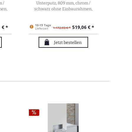
 /
Unterputz, 809 mm, chrom /
Unterp
men,
schwarz ohne Einbaurahmen,
schwa
975027950
10-15 Tage
10-15 
 € *
519,06 € *
1.172,03 € *
Lieferzeit
Lieferze
Jetzt bestellen