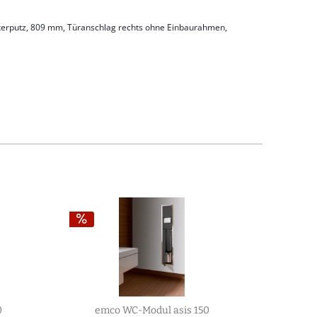
terputz, 809 mm, Türanschlag rechts ohne Einbaurahmen,
0
emco WC-Modul asis 150
em