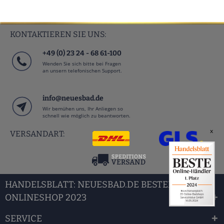
KONTAKTIEREN SIE UNS:
+49 (0) 23 24 - 68 61-100
Wenden Sie sich bitte bei Fragen
an unsern telefonischen Support.
info@neuesbad.de
Wir bemühen uns, Ihr Anliegen so
schnell wie möglich zu beantworten.
x
VERSANDART:
HANDELSBLATT: NEUESBAD.DE BESTER BAD
ONLINESHOP 2023
SERVICE