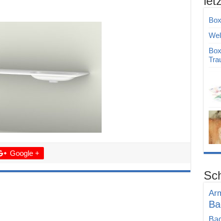
let
Box
Wel
Box
Tra
Google +
Sch
Ar
Ba
Bad