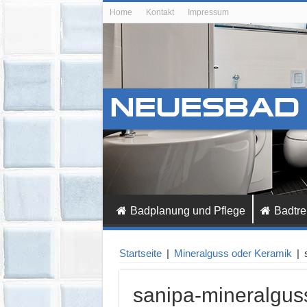
Home
Kontakt
Impressum
Badplanung und Pflege
Badtre
Startseite
|
Mineralguss oder Keramik
|
sanipa-mineralgus