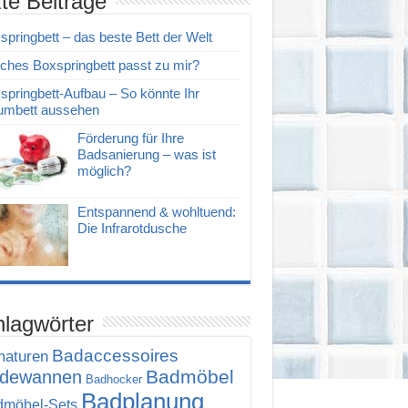
zte Beiträge
springbett – das beste Bett der Welt
ches Boxspringbett passt zu mir?
springbett-Aufbau – So könnte Ihr
umbett aussehen
Förderung für Ihre
Badsanierung – was ist
möglich?
Entspannend & wohltuend:
Die Infrarotdusche
lagwörter
Badaccessoires
maturen
Badmöbel
dewannen
Badhocker
Badplanung
möbel-Sets